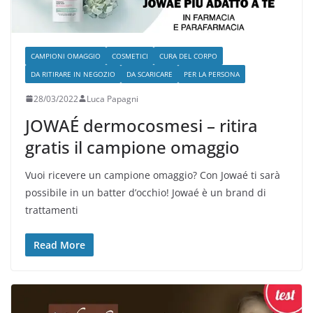
CAMPIONI OMAGGIO
COSMETICI
CURA DEL CORPO
DA RITIRARE IN NEGOZIO
DA SCARICARE
PER LA PERSONA
28/03/2022
Luca Papagni
JOWAÉ dermocosmesi – ritira
gratis il campione omaggio
Vuoi ricevere un campione omaggio? Con Jowaé ti sarà
possibile in un batter d’occhio! Jowaé è un brand di
trattamenti
Read More