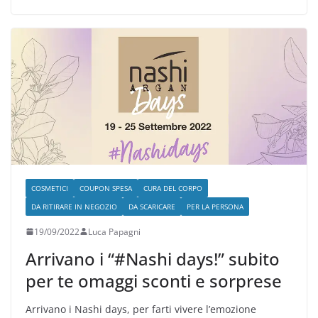
COSMETICI
COUPON SPESA
CURA DEL CORPO
DA RITIRARE IN NEGOZIO
DA SCARICARE
PER LA PERSONA
19/09/2022
Luca Papagni
Arrivano i “#Nashi days!” subito
per te omaggi sconti e sorprese
Arrivano i Nashi days, per farti vivere l’emozione