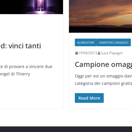
ALIMENTARI
CAMPIONI OMAGGIO
: vinci tanti
19/06/2013
Luca Papagni
Campione omaggi
te di provare a vincere due
Angel di Thierry
Oggi per voi un omaggio dav
categoria dei campioni gratis
Read More