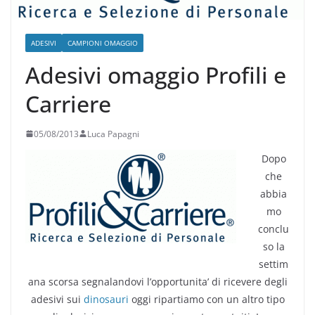
ADESIVI
CAMPIONI OMAGGIO
Adesivi omaggio Profili e
Carriere
05/08/2013
Luca Papagni
Dopo
che
abbia
mo
conclu
so la
settim
ana scorsa segnalandovi l’opportunita’ di ricevere degli
adesivi sui
dinosauri
oggi ripartiamo con un altro tipo