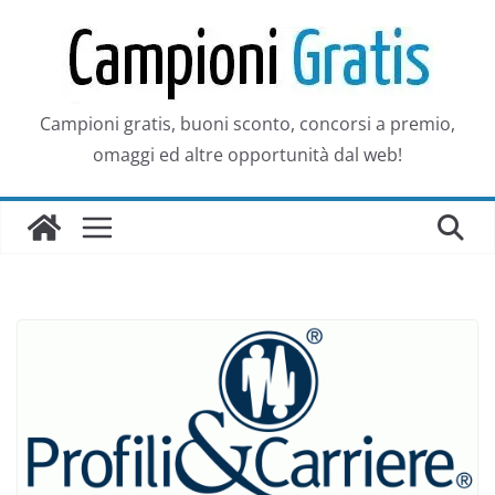
Salta
al
contenuto
Campioni gratis, buoni sconto, concorsi a premio,
omaggi ed altre opportunità dal web!