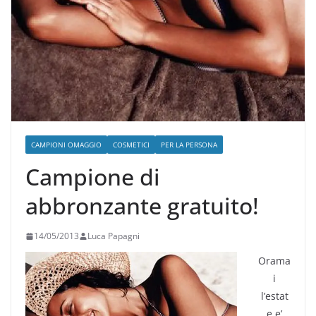
CAMPIONI OMAGGIO
COSMETICI
PER LA PERSONA
Campione di
abbronzante gratuito!
14/05/2013
Luca Papagni
Orama
i
l’estat
e e’