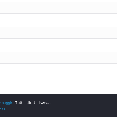
 omaggio
. Tutti i diritti riservati.
ess
.