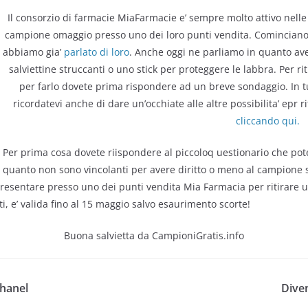
Il consorzio di farmacie MiaFarmacie e’ sempre molto attivo nelle
campione omaggio presso uno dei loro punti vendita. Cominciano i
abbiamo gia’
parlato di loro
. Anche oggi ne parliamo in quanto avet
salviettine struccanti o uno stick per proteggere le labbra. Per 
per farlo dovete prima rispondere ad un breve sondaggio. In tutt
ricordatevi anche di dare un’occhiate alle altre possibilita’ epr 
cliccando qui.
Per prima cosa dovete riispondere al piccoloq uestionario che pot
quanto non sono vincolanti per avere diritto o meno al campione s
esentare presso uno dei punti vendita Mia Farmacia per ritirare un
ti, e’ valida fino al 15 maggio salvo esaurimento scorte!
Buona salvietta da CampioniGratis.info
hanel
Diven