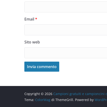
Email
*
Sito web
Copyright © 2026
Campioni gratuiti e campioncini
Tema:
ColorMag
di ThemeGrill. Powered by
WordPr