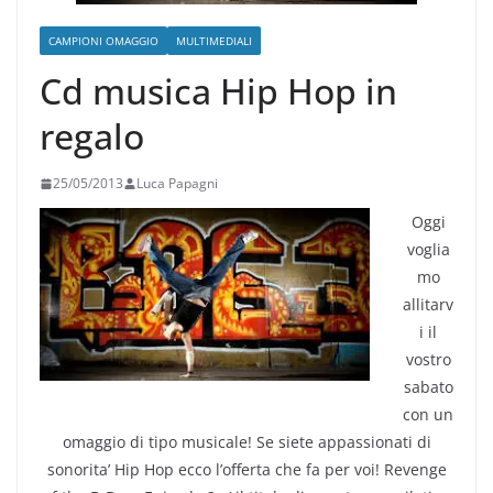
CAMPIONI OMAGGIO
MULTIMEDIALI
Cd musica Hip Hop in
regalo
25/05/2013
Luca Papagni
Oggi
voglia
mo
allitarv
i il
vostro
sabato
con un
omaggio di tipo musicale! Se siete appassionati di
sonorita’ Hip Hop ecco l’offerta che fa per voi! Revenge