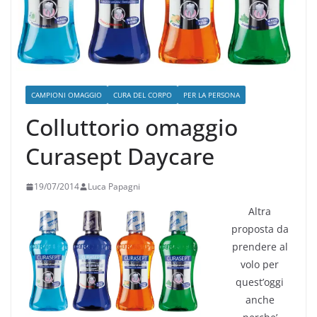
CAMPIONI OMAGGIO
CURA DEL CORPO
PER LA PERSONA
Colluttorio omaggio
Curasept Daycare
19/07/2014
Luca Papagni
Altra
proposta da
prendere al
volo per
quest’oggi
anche