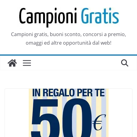
Salta
al
contenuto
Campioni gratis, buoni sconto, concorsi a premio,
omaggi ed altre opportunità dal web!