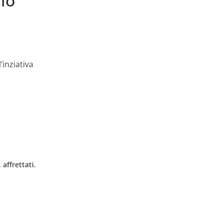
cio
’inziativa
n
…
affrettati.