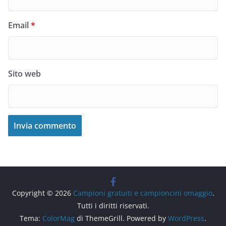
Email
*
Sito web
Copyright © 2026
Campioni gratuiti e campioncini omaggio
.
Tutti i diritti riservati.
Tema:
ColorMag
di ThemeGrill. Powered by
WordPress
.