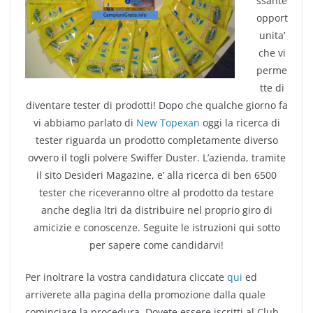
ssante
opport
unita’
che vi
perme
tte di
diventare tester di prodotti! Dopo che qualche giorno fa
vi abbiamo parlato di
New Topexan
oggi la ricerca di
tester riguarda un prodotto completamente diverso
ovvero il togli polvere Swiffer Duster. L’azienda, tramite
il sito Desideri Magazine, e’ alla ricerca di ben 6500
tester che riceveranno oltre al prodotto da testare
anche deglia ltri da distribuire nel proprio giro di
amicizie e conoscenze. Seguite le istruzioni qui sotto
per sapere come candidarvi!
Per inoltrare la vostra candidatura cliccate
qui
ed
arriverete alla pagina della promozione dalla quale
cominciare la procedura. Dovete essere iscritti al Club