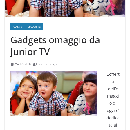
ADESIVI
GADGETS
Gadgets omaggio da
Junior TV
25/12/2018
Luca Papagni
L’offert
a
dell’o
maggi
o di
oggi e’
dedica
ta ai