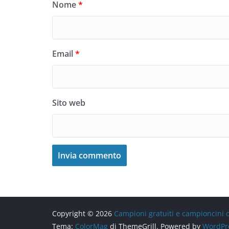
Nome
*
Email
*
Sito web
Copyright © 2026
Campioni gratuiti e campioncini
Tema:
ColorMag
di ThemeGrill. Powered by
WordPr