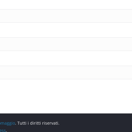
 omaggio
. Tutti i diritti riservati.
ess
.