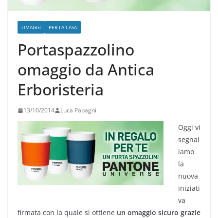
OMAGGI
PER LA CASA
Portaspazzolino
omaggio da Antica
Erboristeria
13/10/2014
Luca Papagni
Oggi vi
segnal
iamo
la
nuova
iniziati
va
firmata con la quale si ottiene
un omaggio sicuro grazie