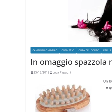
CAMPIONI OMAGGIO
COSMETICI
CURA DEL CORPO
PER LA
In omaggio spazzola m
25/12/2013
Luca Papagni
Un bu
e q