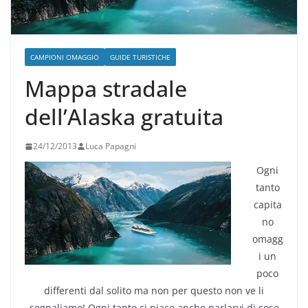
CAMPIONI OMAGGIO
GUIDE TURISTICHE
Mappa stradale
dell’Alaska gratuita
24/12/2013
Luca Papagni
Ogni
tanto
capita
no
omagg
i un
poco
differenti dal solito ma non per questo non ve li
segnaliamo! Ogni tanto ci piace anche parlarvi di cose