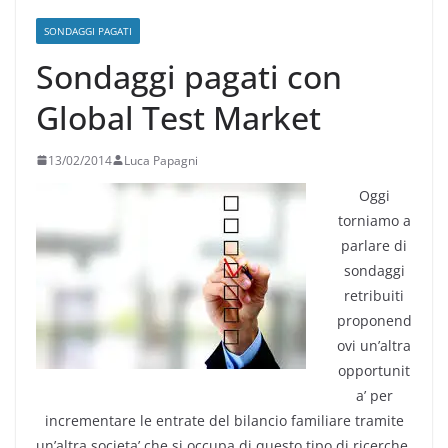
SONDAGGI PAGATI
Sondaggi pagati con
Global Test Market
13/02/2014
Luca Papagni
Oggi
torniamo a
parlare di
sondaggi
retribuiti
proponend
ovi un’altra
opportunit
a’ per
incrementare le entrate del bilancio familiare tramite
un’altra societa’ che si occupa di questo tipo di ricerche.